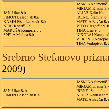
JASMINA Simonič 9
MIRJAM Krašna 9. 
JAN Likar 8.b
ALJAŽ Kalin Kante 
SIMON Besednjak 8.a
IRENEJ Šraml 9. c
KARIN Fišer Lacković 8.b
MATEJA Bavčar 9. 
NEJC Kodrič 8.b
VITO Gregorčič 9. b
MARUŠA Kompara 8.b
TINA Ušaj 9. b
ŠPELA Mužina 8.b
NIKOLAJ Karapandža
VERONIKA Stopar 9
TINA Vodopivec 9. 
Srebrno Stefanovo prizn
2009)
JASMINA Simonič 9.
MIRJAM Krašna 9. 
JAN Likar 8. b
IRENEJ Šraml 9. c 
SIMON Besednjak 8. a
ALJAŽ Kalin Kante 
MATEJA Bavčar 9. 