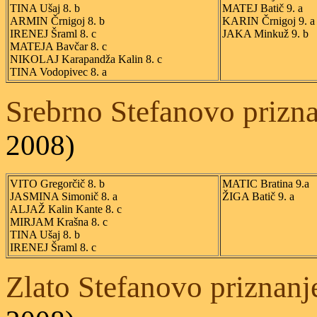
TINA Ušaj 8. b
MATEJ Batič 9. a
ARMIN Črnigoj 8. b
KARIN Črnigoj 9. a
IRENEJ Šraml 8. c
JAKA Minkuž 9. b
MATEJA Bavčar 8. c
NIKOLAJ Karapandža Kalin 8. c
TINA Vodopivec 8. a
Srebrno Stefanovo prizn
2008)
VITO Gregorčič 8. b
MATIC Bratina 9.a
JASMINA Simonič 8. a
ŽIGA Batič 9. a
ALJAŽ Kalin Kante 8. c
MIRJAM Krašna 8. c
TINA Ušaj 8. b
IRENEJ Šraml 8. c
Zlato Stefanovo priznan