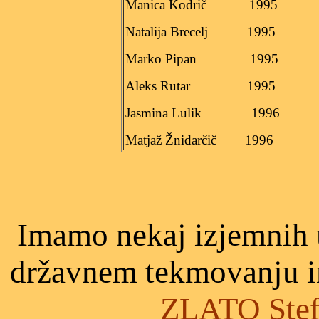
Manica Kodrič
1995
Natalija Brecelj
1995
Marko Pipan
1995
Aleks Rutar
1995
Jasmina Lulik
1996
Matjaž Žnidarčič
1996
Imamo nekaj izjemnih u
državnem tekmovanju in
ZLATO
Ste