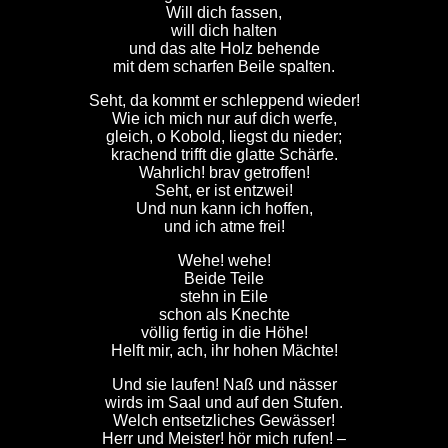
Will dich fassen,
will dich halten
und das alte Holz behende
mit dem scharfen Beile spalten.
Seht, da kommt er schleppend wieder!
Wie ich mich nur auf dich werfe,
gleich, o Kobold, liegst du nieder;
krachend trifft die glatte Schärfe.
Wahrlich! brav getroffen!
Seht, er ist entzwei!
Und nun kann ich hoffen,
und ich atme frei!
Wehe! wehe!
Beide Teile
stehn in Eile
schon als Knechte
völlig fertig in die Höhe!
Helft mir, ach, ihr hohen Mächte!
Und sie laufen! Naß und nässer
wirds im Saal und auf den Stufen.
Welch entsetzliches Gewässer!
Herr und Meister! hör mich rufen! –