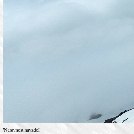
'Naravnost navzdol'.