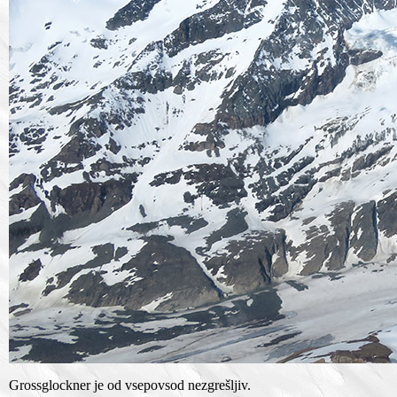
Grossglockner je od vsepovsod nezgrešljiv.