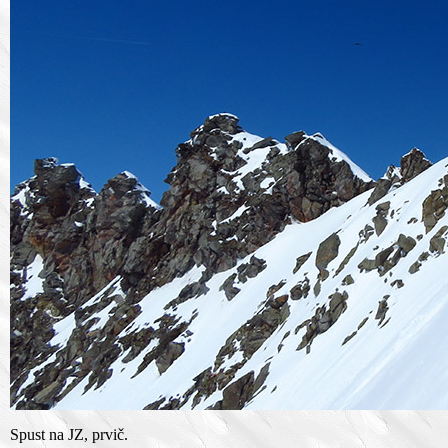
Spust na JZ, prvič.