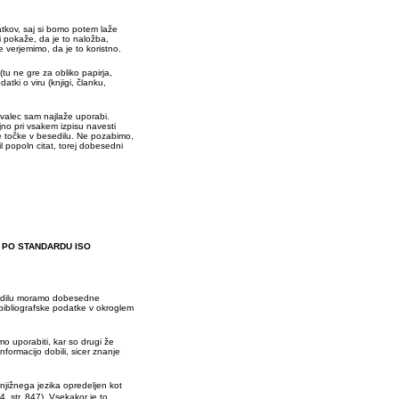
atkov, saj si bomo potem laže
i pokaže, da je to naložba,
 verjemimo, da je to koristno.
(tu ne gre za obliko papirja,
atki o viru (knjigi, članku,
isovalec sam najlaže uporabi.
jno pri vsakem izpisu navesti
te točke v besedilu. Ne pozabimo,
l popoln citat, torej dobesedni
 PO STANDARDU ISO
sedilu moramo dobesedne
bibliografske podatke v okroglem
mo uporabiti, kar so drugi že
formacijo dobili, sicer znanje
knjižnega jezika opredeljen kot
4, str. 847). Vsekakor je to