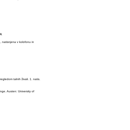
N.
 natisnjena v kolofonu in
egledom talnih živali. 1. natis.
nge. Austen: University of
.