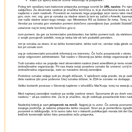
Kako (če sploh) kritične ocene vrednotijo ta prispevek?
Poleg teh vprašanj nam kakovost prispevka pomaga oceniti že
URL naslov.
Po nje
zaključkov. Za slovenske naslove je značilna končnica
si
, ki je dvočrkovna koda za 
najdemo v vseh naslovih. Ponekod se namesto tega pojavljajo sicer ravno tako me
gov, com, net, org. gov
je oznaka za vladne strani (s tem so začeli v Ameriki, kasneje 
vse naše vladne strani tega nimajo, npr. Ministrstvo RS za šolstvo že nima. Torej, t
Vendar pa oznaka
gov
vsekakor pomeni določeno zanesljivost (npr. podatki Statist
ustanove naj bi torej imele končnico
gov.si.
com
pomeni, da gre za komercialno predstavitev, kar lahko pomeni tudi, da elektr
o svojih ponujenih izdelkih, torej je treba biti ob teh podatkih previden.
net
je oznaka za strani, ki so lahko komercialne, lahko tudi ne, vendar velja glede 
kot pri oznaki
com
.
org
je nekomercialni ponudnik informacij na internetu. Če hoče posameznik v okviru t
zanjo odgovoren administrator. Tak naslov v Sloveniji pa lahko dobijo organizacije in
Tudi oznaka
edus
se pojavlja med slovenskimi naslovi (med ameriškimi je temu en
izobraževalne organizacije. Pri nas imata svojo posebno oznako še univerzi:
uni-lj
i
izobraževalna organizacija, zato so navadno dovolj zanesljive.
Podobne oznake veljajo tudi po drugih državah. V splošnem velja pravilo, da je z
dela naslova (do prve poševne črte) oznaka države, le ZDA te oznake ne dodajajo.
Veliko koristnih povezav v Sloveniji najdemo v izhodišču Mat'Kurja, torej na
www.ijs.s
Med najmanj zanesljive naslove pa sodijo osebne strani. Spoznamo jih po dveh osnov
naslovu ~ ali pa osebno ime. Za te je značilno, da jih oskrbuje posameznik brez nadz
Naslednji kriterij je sam
prispevek na mreži
. Najprej je tu
avtor
. Če avtorja poznamo
svojega področja, je takemu prispevku lahko zaupati. Sicer pa je pomembna zgradba
povzetek
in
bibliografijo
, ki bi ravno tako kot v tiskanih publikacijah morala biti del čl
kritičnih komentrjih lahko hitro presodimo težo prispevka.