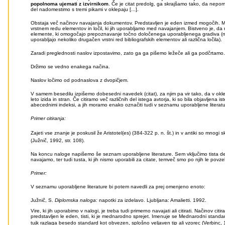
popolnoma ujemati z izvirnikom
. Če je citat predolg, ga skrajšamo tako, da nepo
del nadomestimo s tremi pikami v oklepaju [...].
Obstaja več načinov navajanja dokumentov. Predstavljen je eden izmed mogočih. Med
vrstnem redu elementov in ločil, ki jih uporabljamo med navajanjem. Bistveno je, d
elemente, ki omogočajo prepoznavanje točno določenega uporabljenega gradiva (ne
uporabljajo nekoliko drugačen vrstni red bibliografskih elementov ali različna ločila).
Zaradi preglednosti naslov izpostavimo, zato ga ga pišemo ležeče ali ga podčrtamo.
Držimo se vedno enakega načina.
Naslov ločimo od podnaslova z dvopičjem.
V samem besedilu izpišemo dobesedni navedek (citat), za njim pa vir tako, da v okl
leto izida in stran. Če citiramo več različnih del istega avtorja, ki so bila objavljena i
abecednimi indeksi, a jih moramo enako označiti tudi v seznamu uporabljene literatu
Primer citiranja:
Zajeti vse znanje je poskusil že Aristotel(es) (384-322 p. n. št.) in v antiki so mnogi
(Južnič, 1992, str. 108).
Na koncu naloge napišemo še seznam uporabljene literature. Sem vključimo tista de
navajamo, ter tudi tusta, ki jih nismo uporabili za citate, temveč smo po njih le povzel
Primer:
V seznamu uporabljene literature bi potem navedli za prej omenjeno enoto:
Južnič, S.
Diplomska naloga:
napotki za izdelavo. Ljubljana: Amalietti. 1992.
Vire, ki jih uporabimo v nalogi, je treba tudi primerno navajati ali citirati. Načinov citira
predstavljen le eden, tisti, ki je mednarodno sprejet. Imenuje se Mednarodni stand
tujk razlaga besedo standard kot obvezen, splošno veljaven tip ali vzorec (Verbinc, 