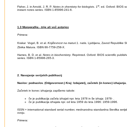
st
Fisher, J. in Arnold, J. R. P.
Notes in chemistry for biologists
. 1
. ed. Oxford: BIOS sc
instant notes series. ISBN 1-85996-241-6.
1.3 Monografija - trije ali
več avtorjev
Primera:
Krakar  Vogel, B. et al.
Književnost na maturi.
1. natis. Ljubljana, Zavod Republike Sl
Zbirka Matura. ISBN 86-7759-258-X.
Hames, B. D. et al.
Notes in biochemistry
. Reprinted. Oxford: BIOS scientific publish
series. ISBN 1-85996-265-3.
2. Navajanje serijskih publikacij
Naslov: podnaslov. (Odgovornost.) Kraj: Izdajatelj, začetek (in konec) izhajanja
Začetek in konec izhajanja zapišemo takole:
če je publikacija začela izhajati npr. leta 1978 in še izhaja: 1978- .
če je publikacija izhajala npr. od leta 1959 do leta 1996: 1959-1996.
ISSN = international standard serial number, mednarodna standardna številka serijsk
ovoju.
Primera: