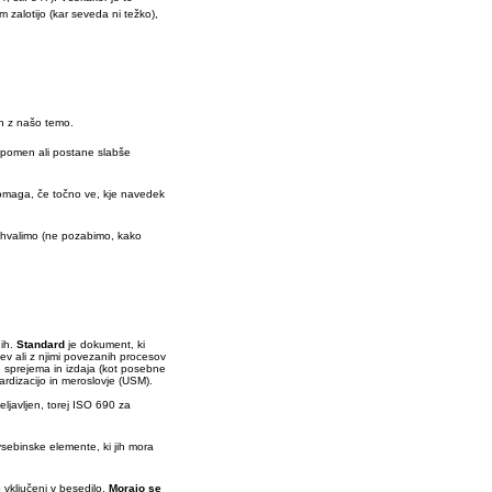
m zalotijo (kar seveda ni težko),
ih z našo temo.
 pomen ali postane slabše
 pomaga, če točno ve, kje navedek
zahvalimo (ne pozabimo, kako
dih.
Standard
je dokument, ki
tev ali z njimi povezanih procesov
 sprejema in izdaja (kot posebne
ardizacijo in meroslovje (USM).
eljavljen, torej ISO 690 za
sebinske elemente, ki jih mora
 vključeni v besedilo.
Morajo se