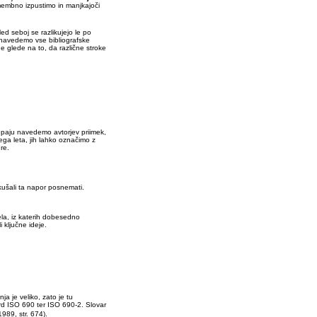
membno izpustimo in manjkajoči
 seboj se razlikujejo le po
a navedemo vse bibliografske
 glede na to, da različne stroke
epaju navedemo avtorjev priimek,
stega leta, jih lahko označimo z
re.
 skušali ta napor posnemati.
la, iz katerih dobesedno
i ključne ideje.
nja je veliko, zato je tu
ard ISO 690 ter ISO 690-2. Slovar
1989, str. 674).