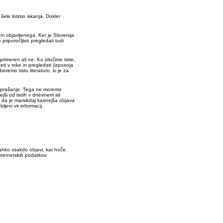
ele lotimo iskanja. Dokler
em objavljenega. Ker je Slovenija
priporočljivo pregledati tudi
primeren ali ne. Ko izločimo tiste,
ti v roke in pregledati (izposoja
eremo tisto literaturo, ki je za
 vprašanje. Tega ne moremo
jši od tistih v dnevnem ali
, da je marsikdaj kasnejša objava
ljeni vir informacij.
lahko vsakdo objavi, kar hoče.
nternetskih podatkov.