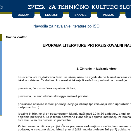
DOMOV
ENGLISH
ISKANJE
POMOČ
Navodila za navajanje literature po ISO
Savina Zwitter
UPORABA LITERATURE PRI RAZISKOVALNI NA
1. Zbiranje in izbiranje virov
Ko iščemo vire za določeno temo, se skoraj nikoli ne zgodi, da ne bi našli ničesar, č
iskalne zahteve. Če dobimo kot rezultat iskanja 0 zadetkov, poskusimo naslednje:
preverimo, če nismo česa napačno vtipkali;
preverimo, če smo iskalno strategijo zastavili pravilno;
poskusimo nekoliko razširiti področje svojega iskanja (pri črkovanju imen uporabimo *
nadpomenko...).
Idealno bi bilo, ko bi pri posameznem iskanju našli med 10 in 20 zadetkov, a tudi to
najdemo precej več. To je tesno povezano z današnjo poplavo informacij. Potem nas
tiste vire, ki so res primerni in pomembni.
Pri tem moramo biti zelo pazljivi. Če se preprosto zadovoljimo z nečim, kar nam na p
podatke, je navadno slabo. Izbrati prve tri (ali jih morda profesor želi pet?) poiskane 