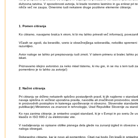
duhovna tatvina. V sposobnosti avtorja, ki krade tovrstno lastnino in ga enkrat pri te
nihče več ne zaupa. Omenimo tudi nekatere druge pozitivne elemente citiranja:
1. Pomen citiranja
Ko citiramo, navajamo bralca k virom, ki bi mu lahko prinesli več informacij, povezan
Včasih se zgodi, da besedilo, vzeto iz obsežnejšega sobesedila, nekoliko spremeni
razumljivo.
Avtor naloge se lahko pri prepisovanju tudi zmoti. V takem primeru si bralec lahko
iskati.
Priznavamo idejno avtorstvo za neko misel tistemu, ki mu gre, in se mu s tem tudi 
pomembno je to lahko za avtorja!)
2. Načini citiranja
Pri citiranju se držimo nekaterih splošno postavljenih pravil, ki jih najdemo v standar
navaja splošna in večkrat uporabna pravila, navodila ali značilnosti proizvodov, stori
in proizvodnih postopkov in katerega upoštevanje ni obvezno. Slovenske standarde
publikacije) Ministrstvo za znanost in tehnologijo, Urad Republike Slovenije za stand
Ko nas zanima citiranje, je smiselno uvajati standard, ki je v Evropi in po svetu že uv
klasiče in ISO 690-2 za elektronske vire.
V nadaljevanju so opisane oblike pisnega dela glede na zunanji izgled in obvezne v
naloga obsegati.
Dobesedno citiramo, kar je novo ali pomembno. Citati naj bodo čim krajši in smiselno