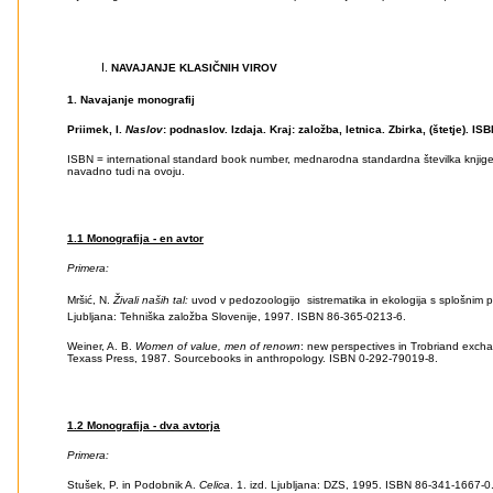
NAVAJANJE KLASIČNIH VIROV
1. Navajanje monografij
Priimek, I.
Naslov
: podnaslov. Izdaja. Kraj: založba, letnica. Zbirka, (štetje). ISB
ISBN = international standard book number, mednarodna standardna številka knjige,
navadno tudi na ovoju.
1.1 Monografija - en avtor
Primera:
Mršić, N.
Živali naših tal:
uvod v pedozoologijo  sistrematika in ekologija s splošnim pr
Ljubljana: Tehniška založba Slovenije, 1997. ISBN 86-365-0213-6.
Weiner, A. B.
Women of value, men of renown
: new perspectives in Trobriand excha
Texass Press, 1987. Sourcebooks in anthropology. ISBN 0-292-79019-8.
1.2 Monografija - dva avtorja
Primera:
Stušek, P. in Podobnik A.
Celica
. 1. izd. Ljubljana: DZS, 1995. ISBN 86-341-1667-0