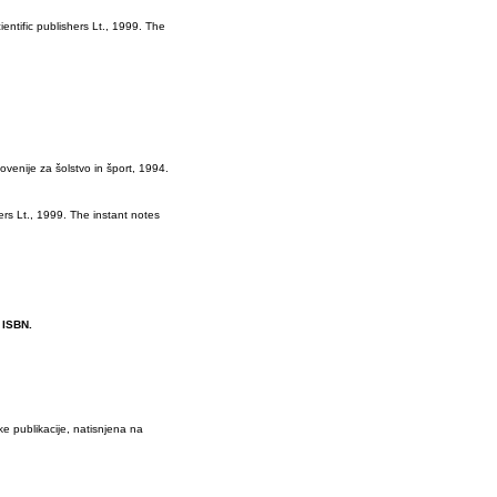
ientific publishers Lt., 1999. The
ovenije za šolstvo in šport, 1994.
ers Lt., 1999. The instant notes
. ISBN.
e publikacije, natisnjena na