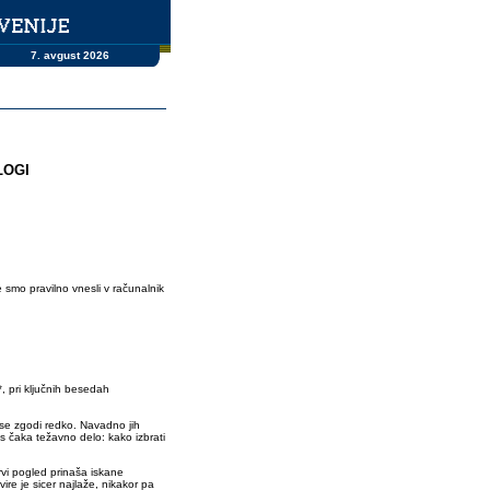
7. avgust 2026
LOGI
e smo pravilno vnesli v računalnik
, pri ključnih besedah
 se zgodi redko. Navadno jih
 čaka težavno delo: kako izbrati
rvi pogled prinaša iskane
vire je sicer najlaže, nikakor pa