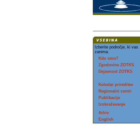
Izberite področje, ki vas
zanima:
Kdo smo?
Zgodovina ZOTKS
Dejavnost ZOTKS
Koledar prireditev
Regionalni centri
Publikacije
Izobraževanje
Arhiv
English