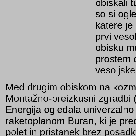
obiskali
so si ogl
katere je
prvi veso
obisku m
prostem 
vesoljske
Med drugim obiskom na kozmo
Montažno-preizkusni zgradbi 
Energija ogledala univerzalno 
raketoplanom Buran, ki je pred
polet in pristanek brez posadke