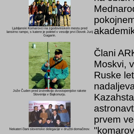
Mednarod
pokojnem
akademik
Ljubljanski Komarovci na zgodovinskem mestu pred
lansirno rampo, s katere je poletel v vesolje prvi človek Jurij
Gagarin.
Člani AR
Moskvi, v
Ruske le
nadaljev
Jože Čuden pred izstrelitvijo dvostopenjske rakete
Kazahstan
Slovenija v Bajkonurju.
astronavt
prvem ves
"komarovc
Nekateri člani slovenske delegacije v družbi domačinov.