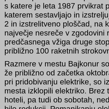
s katere je leta 1987 prvikrat 
katerem sestavljajo in izstrelj
2 in izstrelitveno ploščad, na 
največje nesreče v zgodovini 
predčasnega vžiga druge stop
približno 100 raketnih strokov
Razmere v mestu Bajkonur so 
že približno od začetka oktobr
pri pridobivanju elektrike, so 
mesta izklopili elektriko. Brez 
hoteli, pa tudi ob sobotah, ne
bilo redukcij. Pomanjkanju elekt