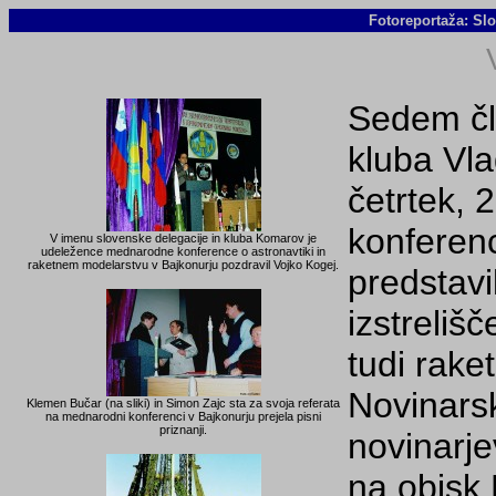
Fotoreportaža: S
Sedem čl
kluba Vla
četrtek, 
konferen
V imenu slovenske delegacije in kluba Komarov je
udeležence mednarodne konference o astronavtiki in
raketnem modelarstvu v Bajkonurju pozdravil Vojko Kogej.
predstavi
izstreliš
tudi raket
Novinarsk
Klemen Bučar (na sliki) in Simon Zajc sta za svoja referata
na mednarodni konferenci v Bajkonurju prejela pisni
priznanji.
novinarje
na obisk 