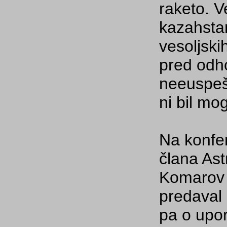
raketo. V
kazahstan
vesoljski
pred odh
neeuspešn
ni bil mo
Na konfer
člana Ast
Komarov 
predaval
pa o upor