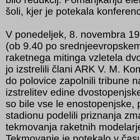
šoli, kjer je potekala konferen
V ponedeljek, 8. novembra 19
(ob 9.40 po srednjeevropskem
raketnega mitinga vzletela dvo
jo izstrelili člani ARK V. M. K
do polovice zapolnili tribune 
izstrelitev edine dvostopenjske
so bile vse le enostopenjske,
stadionu podelili priznanja
tekmovanja raketnih modelarje
Tekmovanje je potekalo v čas