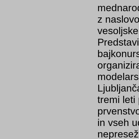
mednarod
z naslov
vesoljsk
Predstavil
bajkonurs
organizi
modelarsk
Ljubljanč
tremi let
prvenstvo,
in vseh 
nepresež