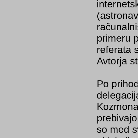
internets
(astronav
računalni
primeru p
referata 
Avtorja s
Po prihod
delegaci
Kozmonavt
prebivajo
so med s