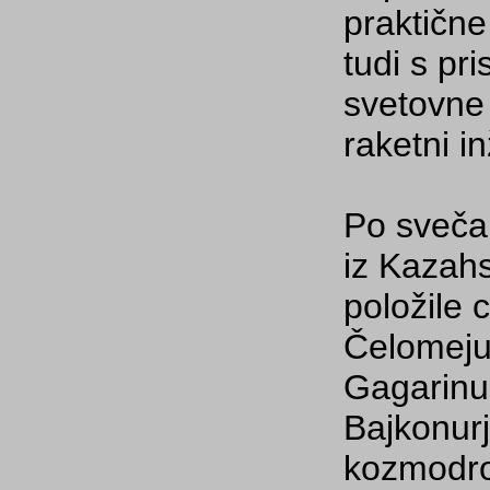
praktične
tudi s pr
svetovne
raketni i
Po svečan
iz Kazahs
položile 
Čelomeju,
Gagarinu.
Bajkonurj
kozmodrom