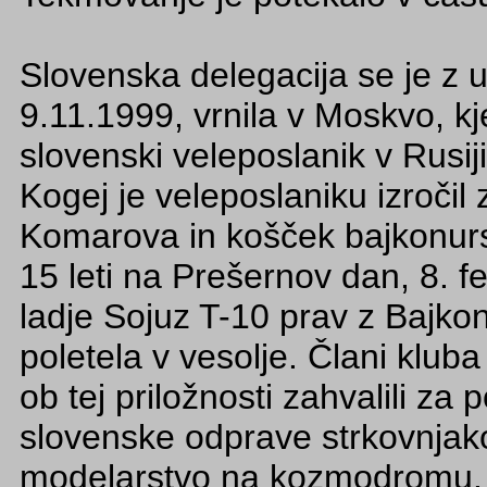
Slovenska delegacija se je z 
9.11.1999, vrnila v Moskvo, kje
slovenski veleposlanik v Rusij
Kogej je veleposlaniku izroči
Komarova in košček bajkonurs
15 leti na Prešernov dan, 8. f
ladje Sojuz T-10 prav z Bajkon
poletela v vesolje. Člani klu
ob tej priložnosti zahvalili z
slovenske odprave strkovnjako
modelarstvo na kozmodromu.