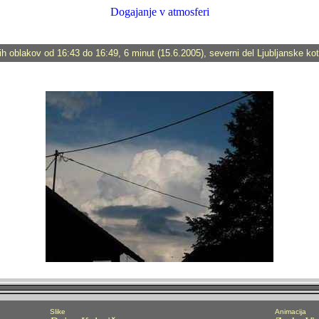
Dogajanje v atmosferi
h oblakov od 16:43 do 16:49, 6 minut (15.6.2005), severni del Ljubljanske kotl
Slike
Animacija