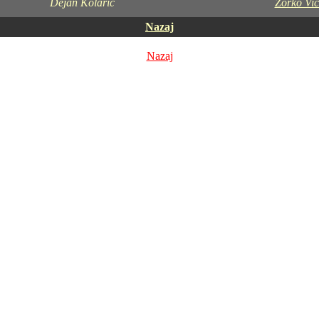
Dejan Kolarič
Zorko Vic
Nazaj
Nazaj