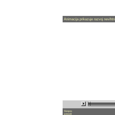
Animacija prikazuje razvoj nevihtni
Skripto
priredil