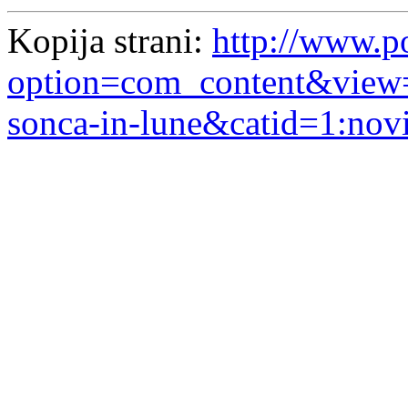
Kopija strani:
http://www.po
option=com_content&view=
sonca-in-lune&catid=1:no