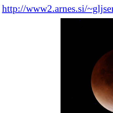
http://www2.arnes.si/~gl