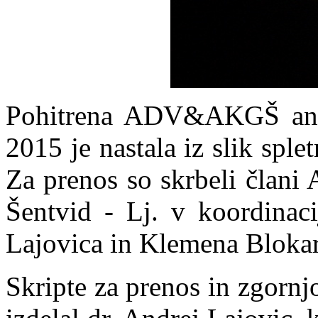
Pohitrena ADV&AKGŠ anim
2015 je nastala iz slik spl
Za prenos so skrbeli člani
Šentvid - Lj. v koordinaci
Lajovica in Klemena Blokar
Skripte za prenos in zgornj