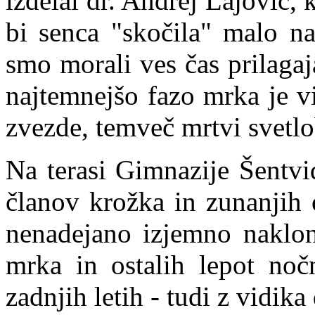
izdelal dr. Andrej Lajovic, 
bi senca "skočila" malo naz
smo morali ves čas prilagaj
najtemnejšo fazo mrka je vid
zvezde, temveč mrtvi svetlo
Na terasi Gimnazije Šentvi
članov krožka in zunanjih 
nenadejano izjemno naklon
mrka in ostalih lepot noč
zadnjih letih - tudi z vidik