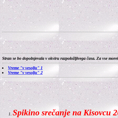
Stran se bo dopolnjevala v okviru razpoložljivega časa. Za vse more
Vreme "v vesolju" 1
Vreme "v vesolju" 2
Spikino srečanje na Kisovcu 2