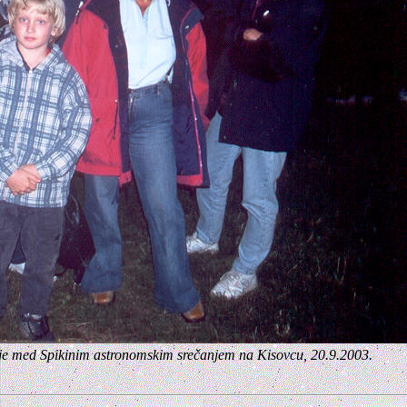
dušje med Spikinim astronomskim srečanjem na Kisovcu, 20.9.2003.